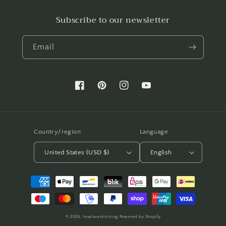
Subscribe to our newsletter
Email
Facebook
Pinterest
Instagram
YouTube
Country/region
Language
United States (USD $)
English
Payment
methods
© 2026,
lenalovesknitting
Powered by Shopify