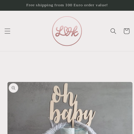
Skip to
Free shipping from 100 Euro order value!
content
Cart
Skip to
product
information