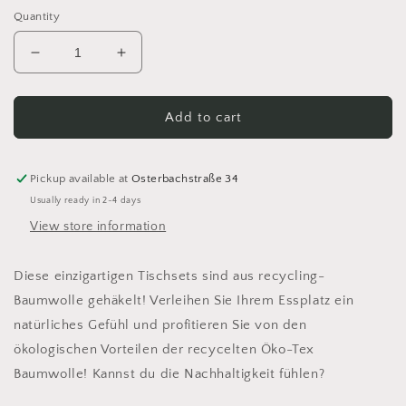
Quantity
Decrease
Increase
quantity
quantity
for
for
Platzsets
Platzsets
Add to cart
Tischsets
Tischsets
rund
rund
gehäkelt
gehäkelt
Pickup available at
Osterbachstraße 34
aus
aus
Usually ready in 2-4 days
recycling-
recycling-
View store information
Baumwolle
Baumwolle
Diese einzigartigen Tischsets sind aus recycling-
Baumwolle gehäkelt! Verleihen Sie Ihrem Essplatz ein
natürliches Gefühl und profitieren Sie von den
ökologischen Vorteilen der recycelten Öko-Tex
Baumwolle! Kannst du die Nachhaltigkeit fühlen?