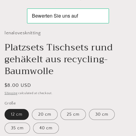
lenalovesknitting
Platzsets Tischsets rund
gehäkelt aus recycling-
Baumwolle
Regular
$8.00 USD
price
Shipping
calculated at checkout.
Größe
12 cm
20 cm
25 cm
30 cm
35 cm
40 cm