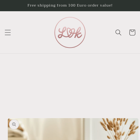
Skip to
Free shipping from 100 Euro order value!
content
Cart
Skip to
product
information