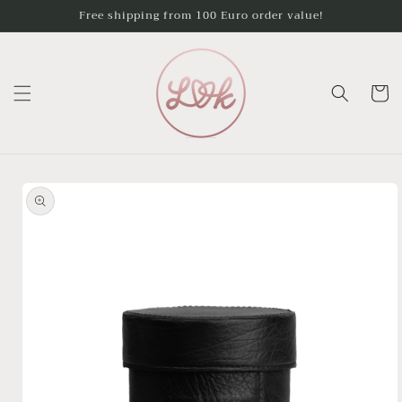
Skip to
Free shipping from 100 Euro order value!
content
Cart
Skip to
product
information