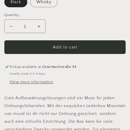
Black
Whisky
Quantity
Decrease
Increase
quantity
quantity
for
for
MUUD
MUUD
Add to cart
Mountain
Mountain
Handgefertigte
Handgefertigte
Lederbox
Lederbox
Pickup available at
Osterbachstraße 34
zur
zur
Usually ready in 2-4 days
Aufbewahrung
Aufbewahrung
View store information
von
von
Kleinigkeiten
Kleinigkeiten
oder
oder
Gute Aufbewahrungslösungen sind ein Muss für jeden
Stricknadeln
Stricknadeln
Ordnungsliebenden. Mit der exquisiten Lederbox Mountain
von muud ist dir nicht nur Ordnung gesichert, sondern
auch eine stilvolle Einrichtung. Die Box kann für viele
verschiedene Zwecke verwendet werden. Zur eleganten