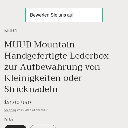
modal
MUUD
MUUD Mountain
Handgefertigte Lederbox
zur Aufbewahrung von
Kleinigkeiten oder
Stricknadeln
Regular
$51.00 USD
price
Shipping
calculated at checkout.
Farbe