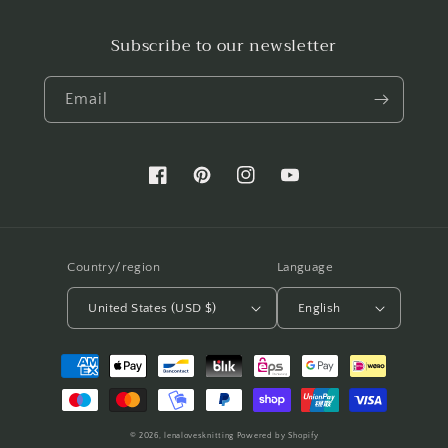
Subscribe to our newsletter
Email
Facebook
Pinterest
Instagram
YouTube
Country/region
Language
United States (USD $)
English
Payment
methods
© 2026,
lenalovesknitting
Powered by Shopify