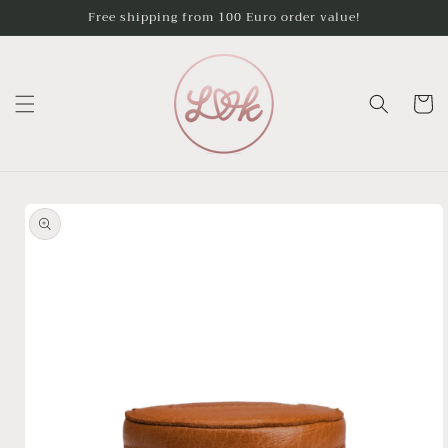
Skip to
Free shipping from 100 Euro order value!
content
Cart
Skip to
product
information