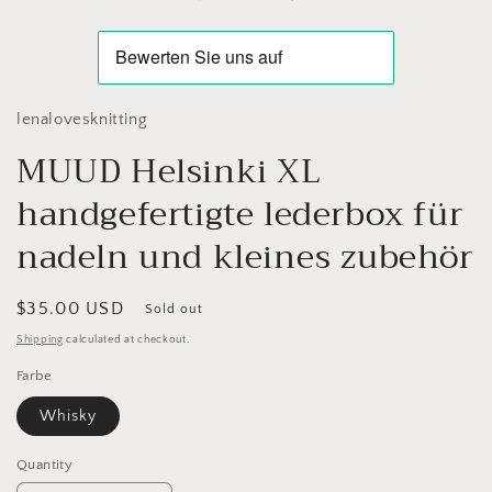
modal
lenalovesknitting
MUUD Helsinki XL
handgefertigte lederbox für
nadeln und kleines zubehör
Regular
$35.00 USD
Sold out
price
Shipping
calculated at checkout.
Farbe
Whisky
Quantity