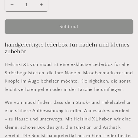
Decrease
Increase
quantity
quantity
for
for
MUUD
MUUD
Sold out
Helsinki
Helsinki
XL
XL
handgefertigte lederbox für nadeln und kleines
handgefertigte
handgefertigte
zubehör
lederbox
lederbox
für
für
Helsinki XL von muud ist eine exklusive Lederbox für alle
nadeln
nadeln
und
und
Strickbegeisterten, die ihre Nadeln, Maschenmarkierer und
kleines
kleines
Knöpfe im Auge behalten möchte. Kleinigkeiten, die sonst
zubehör
zubehör
leicht verloren gehen oder in der Tasche herumfliegen.
Wir von muud finden, dass dein Strick- und Häkelzubehör
eine sichere Aufbewahrung in edlen Accessoires verdient
– zu Hause und unterwegs. Mit Helsinki XL haben wir eine
kleine, schöne Box designt, die Funktion und Ästhetik
vereint. Die Box ist handgefertigt aus echtem Leder bester