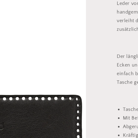
Taschenbo
Leder vo
aus
handgema
Leder
verleiht
zusätzlic
Der läng
Ecken un
einfach b
Tasche ge
Tasch
Mit Be
Abger
Kräfti