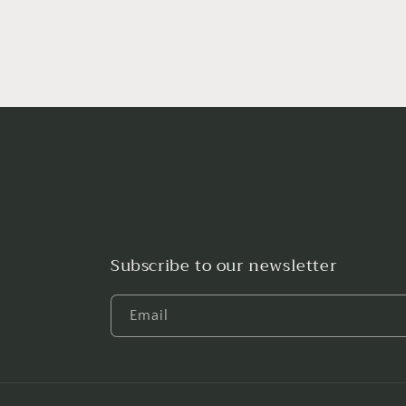
2
in
modal
Subscribe to our newsletter
Email