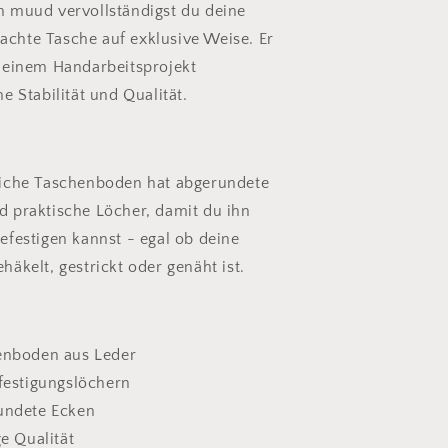
den
Taschenboden
n muud vervollständigst du deine
aus
chte Tasche auf exklusive Weise. Er
Leder
 deinem Handarbeitsprojekt
he Stabilität und Qualität.
liche Taschenboden hat abgerundete
d praktische Löcher, damit du ihn
efestigen kannst - egal ob deine
häkelt, gestrickt oder genäht ist.
enboden aus Leder
festigungslöchern
undete Ecken
ge Qualität