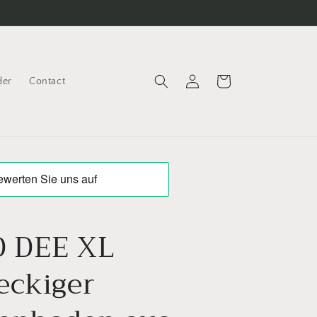
Log
Cart
der
Contact
in
 DEE XL
eckiger