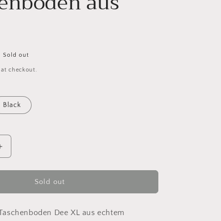
enboden aus
Sold out
 at checkout.
Black
Increase
quantity
for
MUUD
Sold out
DEE
XL
r
Rechteckiger
Taschenboden Dee XL aus echtem