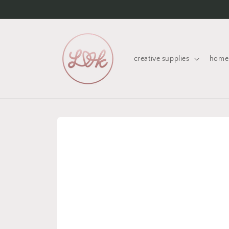
Skip to
content
creative supplies
home 
Skip to
product
information