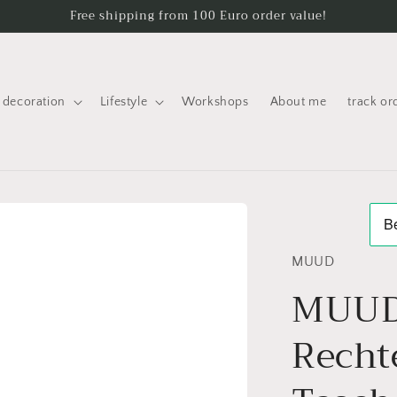
Free shipping from 100 Euro order value!
decoration
Lifestyle
Workshops
About me
track or
MUUD
MUUD
Recht