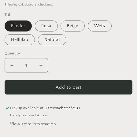
price
Shipping
calculated at checkout.
Title
Flieder
Rosa
Beige
Weiß
Hellblau
Natural
Quantity
Decrease
Increase
quantity
quantity
for
for
Modeknopf
Modeknopf
Add to cart
28mm
28mm
Sternform
Sternform
Pickup available at
Osterbachstraße 34
Usually ready in 2-4 days
View store information