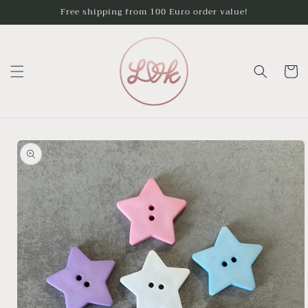
Skip to
Free shipping from 100 Euro order value!
content
Cart
Skip to
product
information