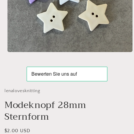
Open
media
1
in
modal
lenalovesknitting
Modeknopf 28mm
Sternform
Regular
$2.00 USD