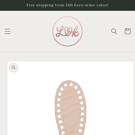
Skip to
Free shipping from 100 Euro order value!
content
Cart
Skip to
product
information