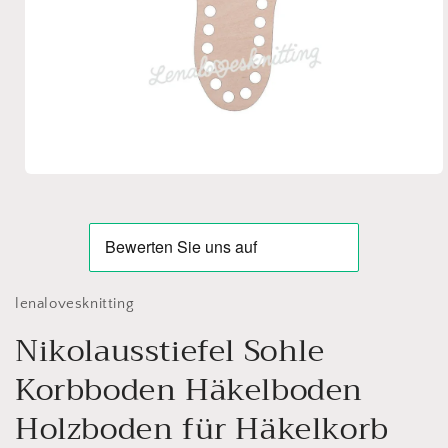
Open
media
1
in
modal
lenalovesknitting
Nikolausstiefel Sohle
Korbboden Häkelboden
Holzboden für Häkelkorb