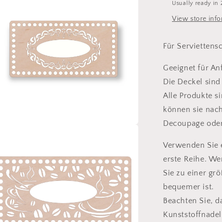
Usually ready in 
Box
View store inf
Für Serviettens
Geeignet für An
Die Deckel sind
Alle Produkte si
können sie nach
Decoupage oder
n
ia
Verwenden Sie 
al
erste Reihe. We
Sie zu einer gr
bequemer ist.
Beachten Sie, d
Kunststoffnadeln