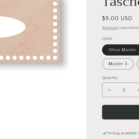
Tasch
Regular
$9.00 USD
price
Shipping
calculated
Optik
Ohne Muster
Muster 3
Quantity
Decrease
quantity
for
Holz-
Deckel
für
selbstgehäk
Pickup available 
Taschentüch