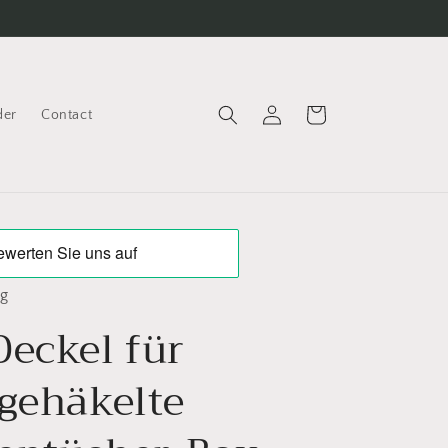
Log
Cart
der
Contact
in
ng
Deckel für
tgehäkelte