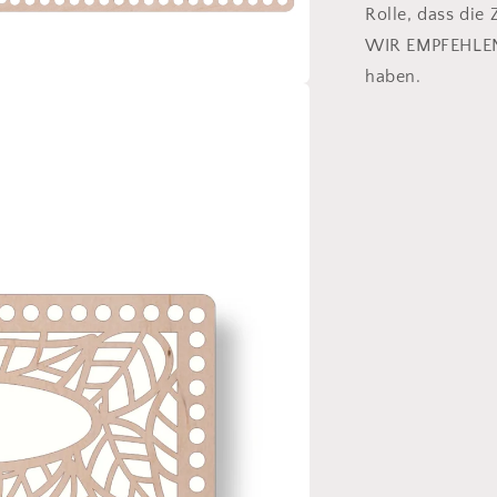
Rolle, dass die 
WIR EMPFEHLEN,
haben.
n
ia
al