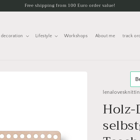
Free shipping from 100 Euro order value!
decoration
Lifestyle
Workshops
About me
track or
lenalovesknitti
Holz-
selbs