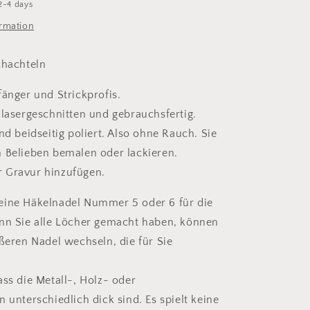
2-4 days
Box
ormation
chachteln
fänger und Strickprofis.
 lasergeschnitten und gebrauchsfertig.
nd beidseitig poliert. Also ohne Rauch. Sie
 Belieben bemalen oder lackieren.
 Gravur hinzufügen.
eine Häkelnadel Nummer 5 oder 6 für die
nn Sie alle Löcher gemacht haben, können
ößeren Nadel wechseln, die für Sie
ass die Metall-, Holz- oder
 unterschiedlich dick sind. Es spielt keine