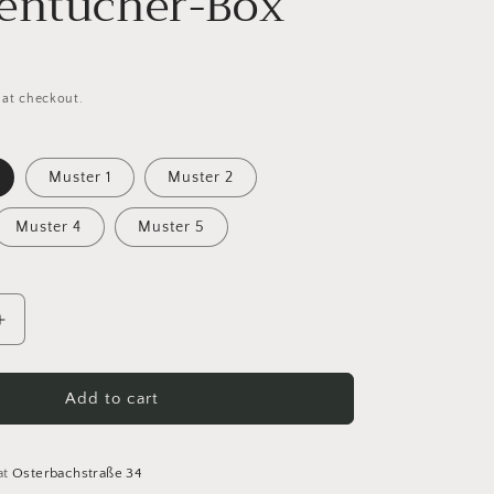
entücher-Box
 at checkout.
Muster 1
Muster 2
Muster 4
Muster 5
Increase
quantity
for
Holz-
Add to cart
Deckel
für
elte
selbstgehäkelte
at
Osterbachstraße 34
er-
Taschentücher-