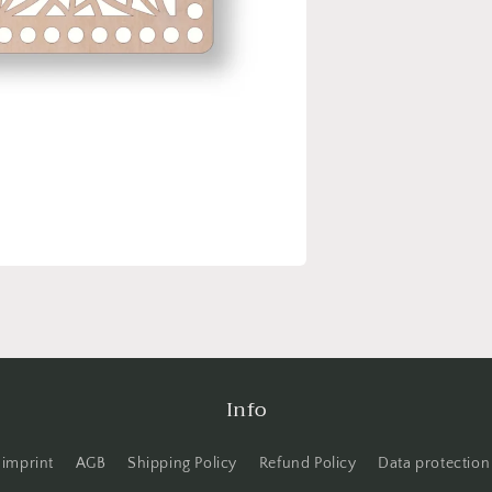
Info
imprint
AGB
Shipping Policy
Refund Policy
Data protection