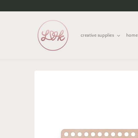
Skip to
content
creative supplies
home 
Skip to
product
information