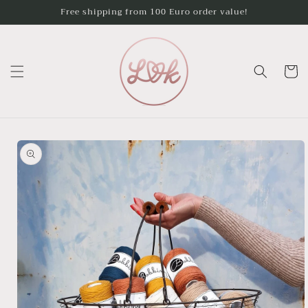
Skip to
Free shipping from 100 Euro order value!
content
Cart
Skip to
product
information