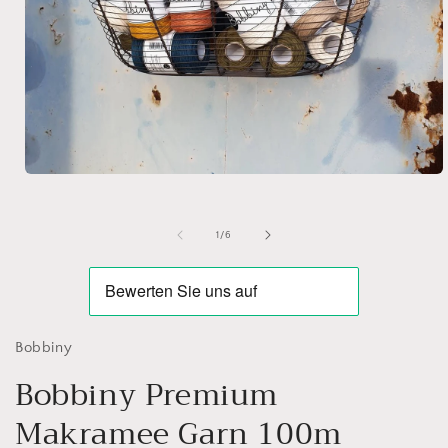
Open
media
1
in
of
1
/
6
modal
Bobbiny
Bobbiny Premium
Makramee Garn 100m