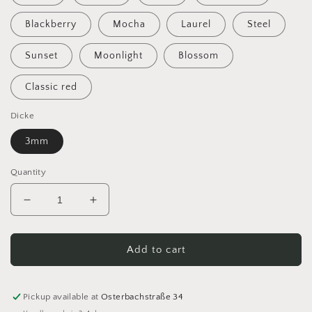
Blackberry
Mocha
Laurel
Steel
Sunset
Moonlight
Blossom
Classic red
Dicke
3mm
Quantity
Decrease
Increase
quantity
quantity
for
for
Bobbiny
Bobbiny
Add to cart
Premium
Premium
Makramee
Makramee
Garn
Garn
Pickup available at
Osterbachstraße 34
100m
100m