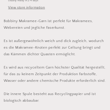
Usually ready in 2-4 days
Single
Single
View store information
Twist
Twist
Bobbiny Makramee-Garn ist perfekt für Makramees,
Webereien und jegliche Faserkunst.
Es ist außergewöhnlich weich und dick zugleich, wodurch
es die Makramee-Knoten perfekt zur Geltung bringt und
das Kämmen dichter Quasten ermöglicht.
Es wird aus recyceltem Garn höchster Qualität hergestellt,
für das zu keinem Zeitpunkt der Produktion Farbstoffe,
Wasser oder andere chemische Produkte erforderlich sind.
Die innere Spule besteht aus Recyclingpapier und ist
biologisch abbaubar.