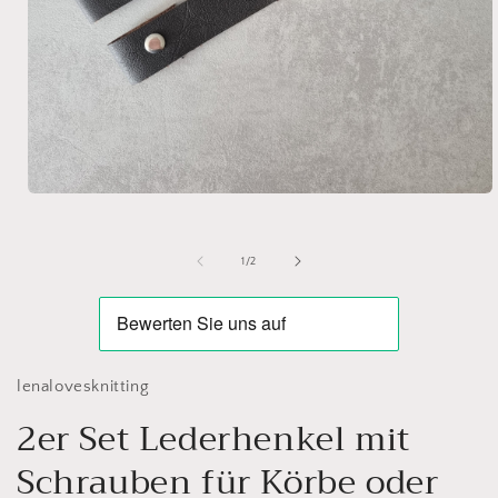
Open
media
1
in
of
1
/
2
modal
lenalovesknitting
2er Set Lederhenkel mit
Schrauben für Körbe oder