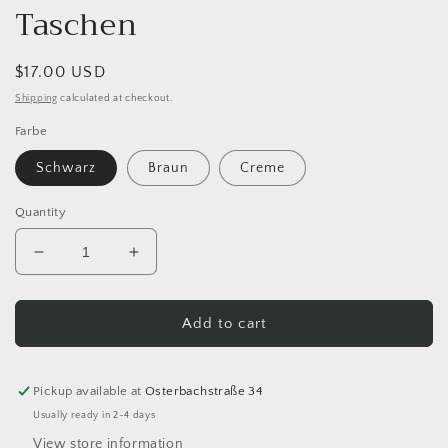
Taschen
Regular
$17.00 USD
price
Shipping
calculated at checkout.
Farbe
Schwarz
Braun
Creme
Quantity
Decrease
Increase
quantity
quantity
for
for
2er
2er
Add to cart
Set
Set
Lederhenkel
Lederhenkel
mit
mit
Pickup available at
Osterbachstraße 34
Schrauben
Schrauben
Usually ready in 2-4 days
für
für
View store information