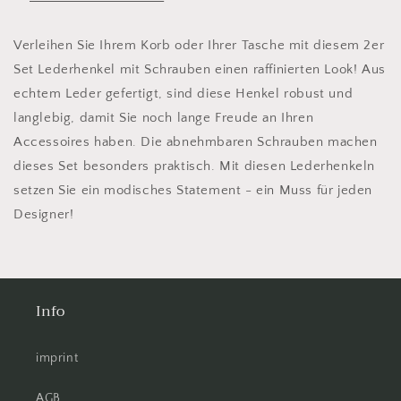
Körbe
Körbe
oder
oder
Taschen
Taschen
Verleihen Sie Ihrem Korb oder Ihrer Tasche mit diesem 2er
Set Lederhenkel mit Schrauben einen raffinierten Look! Aus
echtem Leder gefertigt, sind diese Henkel robust und
langlebig, damit Sie noch lange Freude an Ihren
Accessoires haben. Die abnehmbaren Schrauben machen
dieses Set besonders praktisch. Mit diesen Lederhenkeln
setzen Sie ein modisches Statement - ein Muss für jeden
Designer!
Info
imprint
AGB