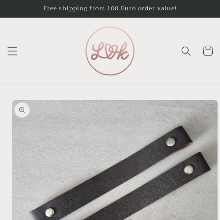
Skip to
Free shipping from 100 Euro order value!
content
Cart
Skip to
product
information